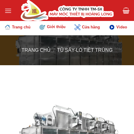
Chuyển
đến
nội
dung
Giới thiệu
Trang chủ
Cửa hàng
Video
TRANG CHỦ
/
TỦ SẤY-LÒ TIỆT TRÙNG