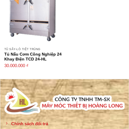
TỦ SẤY-LÒ TIỆT TRÙNG
Tủ Nấu Cơm Công Nghiệp 24
Khay Điện TCD 24-HL
30.000.000
₫
Chính sách đổi trả