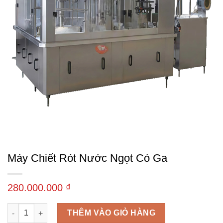
Máy Chiết Rót Nước Ngọt Có Ga
280.000.000
₫
Máy chiết rót nước ngọt có ga số lượng
THÊM VÀO GIỎ HÀNG