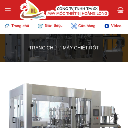
Chuyển
đến
nội
dung
Giới thiệu
Trang chủ
Cửa hàng
Video
TRANG CHỦ
/
MÁY CHIẾT RÓT