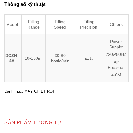
Thông số kỹ thuật
Filling
Filling
Filling
Model
Others
Range
Speed
Precision
Power
Supply:
220v/50HZ
DCZH-
30-80
10-150ml
≤±1.
4A
bottle/min
Air
Pressue:
4-6M
Danh mục:
MÁY CHIẾT RÓT
SẢN PHẨM TƯƠNG TỰ