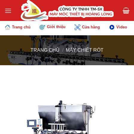
Chuyển
đến
nội
dung
Giới thiệu
Trang chủ
Cửa hàng
Video
TRANG CHỦ
/
MÁY CHIẾT RÓT