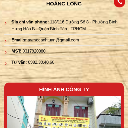
HOÀNG LONG
Địa chỉ văn phòng:
118/116 Đường Số 8 - Phường Bình
Hưng Hòa B - Quận Bình Tân - TPHCM
Email:
maymocanhtuan@gmail.com
MST:
0317920380
Tư vấn:
0982.30.40.60
HÌNH ẢNH CÔNG TY