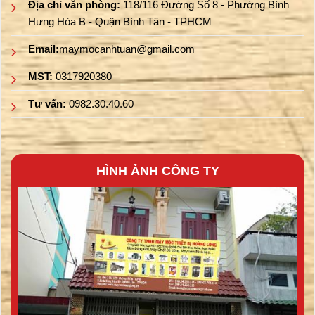
Địa chỉ văn phòng:
118/116 Đường Số 8 - Phường Bình
Hưng Hòa B - Quận Bình Tân - TPHCM
Email:
maymocanhtuan@gmail.com
MST:
0317920380
Tư vấn:
0982.30.40.60
HÌNH ẢNH CÔNG TY