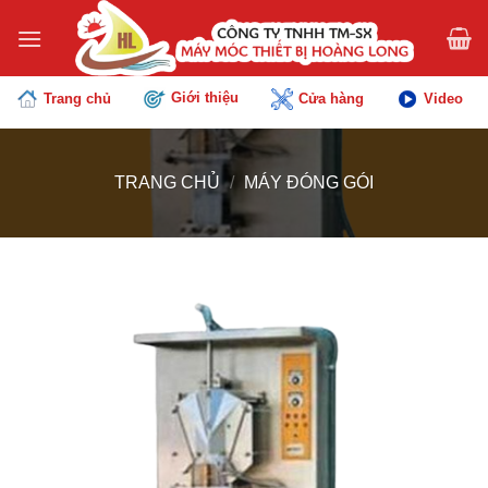
Chuyển
đến
nội
dung
Giới thiệu
Trang chủ
Cửa hàng
Video
TRANG CHỦ
/
MÁY ĐÓNG GÓI