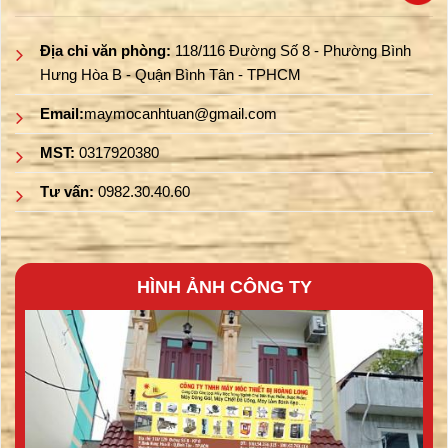
Địa chỉ văn phòng:
118/116 Đường Số 8 - Phường Bình
Hưng Hòa B - Quận Bình Tân - TPHCM
Email:
maymocanhtuan@gmail.com
MST:
0317920380
Tư vấn:
0982.30.40.60
HÌNH ẢNH CÔNG TY