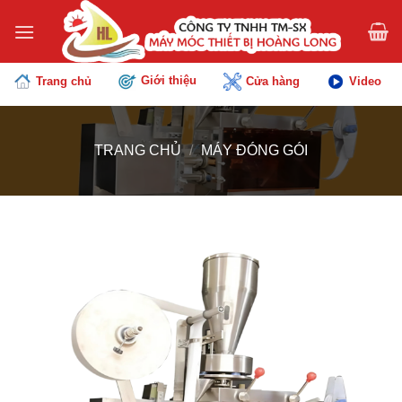
Chuyển
đến
nội
dung
Giới thiệu
Trang chủ
Cửa hàng
Video
TRANG CHỦ
/
MÁY ĐÓNG GÓI