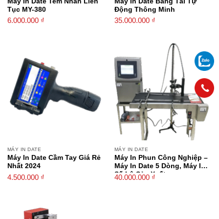
Máy In Date Tem Nhãn Liên
Máy In Date Băng Tải Tự
Tục MY-380
Động Thông Minh
6.000.000
₫
35.000.000
₫
MÁY IN DATE
MÁY IN DATE
Máy In Date Cầm Tay Giá Rẻ
Máy In Phun Công Nghiệp –
Nhất 2024
Máy In Date 5 Dòng, Máy In
Số Lô Sản Xuất
4.500.000
₫
40.000.000
₫