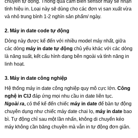
chuyền tự động. Thông qua cảm biến sensor máy sẽ nhận
tính hiệu in. Loại này sẽ dùng cho các đơn vị san xuất vừa
và nhỏ trung bình 1-2 nghìn sản phẩm/ ngày.
2. Máy in date code tự động
Dòng này được kể đến với nhiều model máy nhất, giữa
các dòng
máy in date tự động
chủ yếu khác với các dòng
là năng suất, kết cấu hình dạng bên ngoài và tính năng in
linh hoạt.
3. Máy in date công nghiệp
Hệ thống máy in date công nghiệp quy mô cực lớn.
Công
nghệ in CIJ
đáp ứng mọi nhu cầu in date liên tục.
Ngoài ra
,
có thể kể đến chiếc
máy in date
để bàn tự động
chuyên dụng như chiếc máy date chai lọ,
máy in date
bao
bì. Tự động chỉ sau một lần nhấn, không di chuyển kéo
máy không cần băng chuyền mà vẫn in tự động đơn giản.