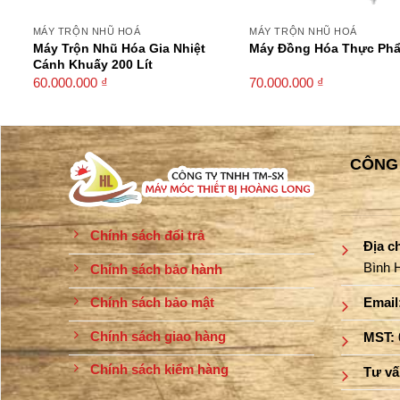
MÁY TRỘN NHŨ HOÁ
MÁY TRỘN NHŨ HOÁ
Máy Trộn Nhũ Hóa Gia Nhiệt
Máy Đồng Hóa Thực Ph
Cánh Khuấy 200 Lít
60.000.000
₫
70.000.000
₫
CÔNG 
Chính sách đổi trả
Địa c
Bình 
Chính sách bảo hành
Email
Chính sách bảo mật
Chính sách giao hàng
MST:
Chính sách kiểm hàng
Tư v