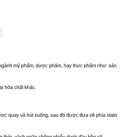
c ngành mỹ phẩm, dược phẩm, hay thực phẩm như: sản
i hóa chất khác.
được quay và hút xuống, sau đó được đưa về phía stato
ồng thời, vách ngăn chống nhiễu dưới đáy bồn sẽ