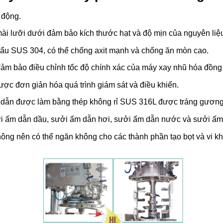
 động.
 mài lưỡi dưới đảm bảo kích thước hạt và độ mịn của nguyên liệ
ẩu SUS 304, có thể chống axit mạnh và chống ăn mòn cao.
đảm bảo điều chỉnh tốc độ chính xác của máy xay nhũ hóa đồng 
ợc đơn giản hóa quá trình giám sát và điều khiển.
g dẫn được làm bằng thép không rỉ SUS 316L được tráng gươn
 ấm dẫn dầu, sưởi ấm dẫn hơi, sưởi ấm dẫn nước và sưởi ấm
ông nên có thể ngăn không cho các thành phần tạo bọt và vi k