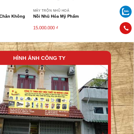
MÁY TRỘN NHŨ HOÁ
 Chân Không
Nồi Nhũ Hóa Mỹ Phẩm
15.000.000
₫
HÌNH ẢNH CÔNG TY