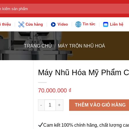
:
Tin tức
i thiệu
Cửa hàng
Video
Liên hệ
TRANG CHỦ
/
MÁY TRỘN NHŨ HOÁ
Máy Nhũ Hóa Mỹ Phẩm C
70.000.000
₫
Máy nhũ hóa Mỹ phẩm chân không số lượng
THÊM VÀO GIỎ HÀNG
Cam kết 100% chính hãng, chất lượng ca