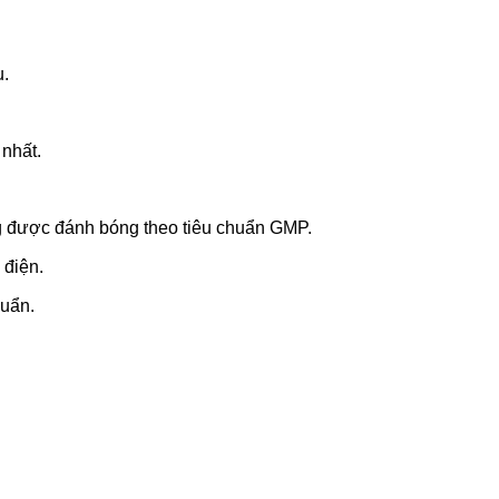
u.
nhất.
g được đánh bóng theo tiêu chuẩn GMP.
 điện.
huẩn.