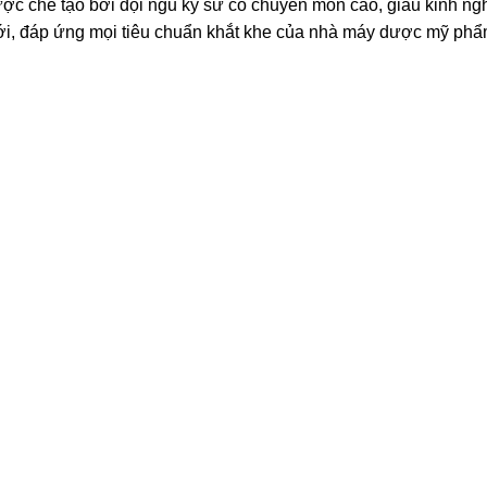
 được chế tạo bởi đội ngũ kỹ sư có chuyên môn cao, giàu kinh 
giới, đáp ứng mọi tiêu chuẩn khắt khe của nhà máy dược mỹ phẩ