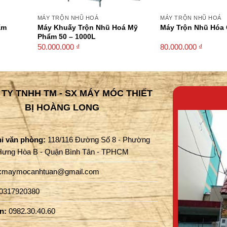
MÁY TRỘN NHŨ HOÁ
MÁY TRỘN NHŨ HOÁ
ẩm
Máy Khuấy Trộn Nhũ Hoá Mỹ
Máy Trộn Nhũ Hóa
Phẩm 50 – 1000L
50.000.000
₫
80.000.000
₫
TY TNHH TM - SX MÁY MÓC THIẾT
BỊ HOÀNG LONG
hỉ văn phòng:
118/116 Đường Số 8 - Phường
Hưng Hòa B - Quận Bình Tân - TPHCM
:
maymocanhtuan@gmail.com
0317920380
ấn:
0982.30.40.60