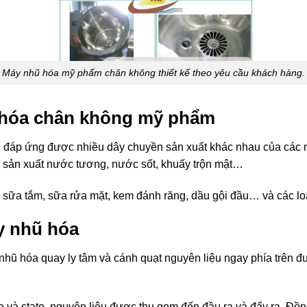
Máy nhũ hóa mỹ phẩm chân không thiết kế theo yêu cầu khách hàng.
 hóa chân không mỹ phẩm
thể đáp ứng được nhiều dây chuyền sản xuất khác nhau của cá
 sản xuất nước tương, nước sốt, khuấy trộn mật…
 sữa tắm, sữa rửa mặt, kem đánh răng, dầu gội đầu… và các loạ
y nhũ hóa
u nhũ hóa quay ly tâm và cánh quạt nguyên liệu ngay phía trên 
to và stato, nguyên liệu được thu gom đến đầu ra và đẩy ra. Đ