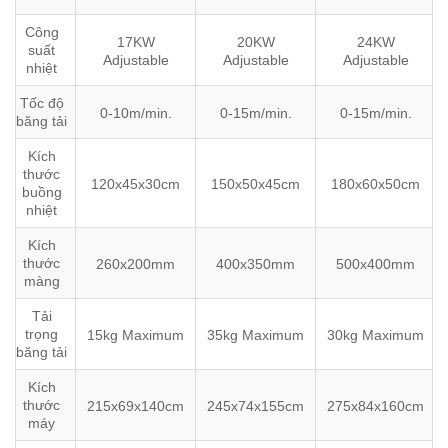
Công
17KW
20KW
24KW
suất
Adjustable
Adjustable
Adjustable
nhiệt
Tốc độ
0-10m/min.
0-15m/min.
0-15m/min.
băng tải
Kích
thước
120x45x30cm
150x50x45cm
180x60x50cm
buồng
nhiệt
Kích
thước
260x200mm
400x350mm
500x400mm
màng
Tải
trọng
15kg Maximum
35kg Maximum
30kg Maximum
băng tải
Kích
thước
215x69x140cm
245x74x155cm
275x84x160cm
máy