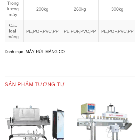
Trọng
lượng
200kg
260kg
300kg
máy
Các
loại
PE,POF,PVC,PP
PE,POF,PVC,PP
PE,POF,PVC,PP
màng
Danh mục:
MÁY RÚT MÀNG CO
SẢN PHẨM TƯƠNG TỰ