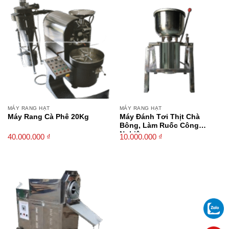
MÁY RANG HẠT
MÁY RANG HẠT
Máy Rang Cà Phê 20Kg
Máy Đánh Tơi Thịt Chà
Bông, Làm Ruốc Công
Nghiệp
40.000.000
₫
10.000.000
₫