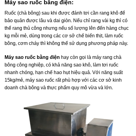
Máy sao ruốc bằng điện:
Ruốc (chà bông) sau khi được đánh tơi cần rang khô để
bảo quản được lâu và dai giòn. Nếu chỉ rang vài kg thì có
thể rang thủ công nhưng nếu số lượng lên đến hàng chục
kg mỗi mẻ, dùng trong các cơ sở chế biến thịt, làm ruốc
bông, cơm cháy thì không thể sử dụng phương pháp này.
Máy sao ruốc bằng điện
hay còn gọi là máy rang chà
bông công nghiệp, có khả năng sao khô, làm tơi ruốc
nhanh chóng, hạn chế hao hụt hiệu quả. Với năng suất
15kg/mẻ, máy sao ruốc rất phù hợp với các cơ sở kinh
doanh chà bông và thực phẩm quy mô vừa và lớn.