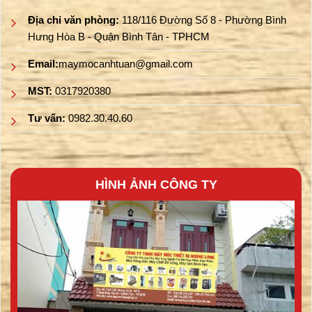
Địa chỉ văn phòng:
118/116 Đường Số 8 - Phường Bình
Hưng Hòa B - Quận Bình Tân - TPHCM
Email:
maymocanhtuan@gmail.com
MST:
0317920380
Tư vấn:
0982.30.40.60
HÌNH ẢNH CÔNG TY