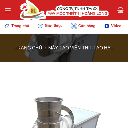
Chuyển
đến
nội
dung
Giới thiệu
Trang chủ
Cửa hàng
Video
TRANG CHỦ
/
MÁY TẠO VIÊN THỊT-TẠO HẠT