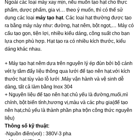
Ngoài các loại máy xay mịn, nếu muốn tạo hạt cho thực
phẩm, dược phẩm, gia vị… theo ý muốn, thì có thể sử
dụng các loại
máy tạo hạt
. Các loại hạt thường được tạo
ra bằng máy này như: đường, hạt nêm, bột ngọt,… Máy có
cấu tạo gọn, tiện lợi, nhiều kiểu dáng, công suất cho bạn
lựa chọn phù hợp. Hạt tạo ra có nhiều kích thước, kiểu
dáng khác nhau.
+ Máy tạo hạt nêm dựa trên nguyên lý ép đùn bởi bộ cánh
vét ly tâm đẩy liệu thông qua lưới để tạo nên hạt.với kích
thước hạt tùy vào lỗ lưới .Máy vận hành và vệ sinh dễ
dàng, tất cả làm bằng Inox 304
+ Nguyên liệu để tạo nên hạt chủ yếu là đường,muối,mì
chính, bột biến tính,hương vị,màu và các phụ gia(để tạo
nên hạt,chủ yếu là thành phần pha trộn công thức nguyên
liệu)
Thông số kỹ thuật:
-Nguồn điên(vol) : 380V-3 pha