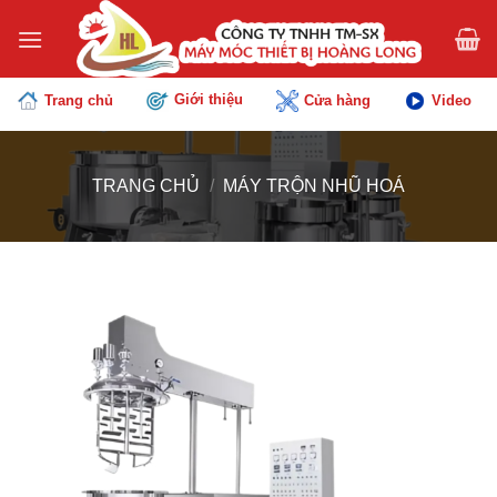
Chuyển
đến
nội
dung
Giới thiệu
Trang chủ
Cửa hàng
Video
TRANG CHỦ
/
MÁY TRỘN NHŨ HOÁ