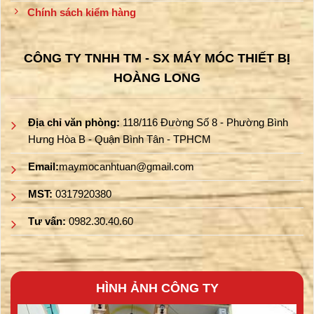
Chính sách kiểm hàng
CÔNG TY TNHH TM - SX MÁY MÓC THIẾT BỊ
HOÀNG LONG
Địa chỉ văn phòng:
118/116 Đường Số 8 - Phường Bình
Hưng Hòa B - Quận Bình Tân - TPHCM
Email:
maymocanhtuan@gmail.com
MST:
0317920380
Tư vấn:
0982.30.40.60
HÌNH ẢNH CÔNG TY