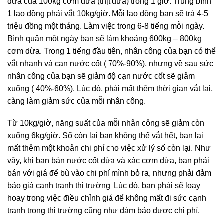
dừa của 100kg cơm dừa (thịt dừa) trong 1 giờ. Trung bình
1 lao đồng phải vắt 10kg/giờ. Mỗi lao động bạn sẽ trả 4-5
triệu đồng một tháng. Làm việc trong 6-8 tiếng mỗi ngày.
Bình quân một ngày bạn sẽ làm khoảng 600kg – 800kg
cơm dừa. Trong 1 tiếng đầu tiên, nhân công của bạn có thể
vắt nhanh và cạn nước cốt ( 70%-90%), nhưng về sau sức
nhân công của bạn sẽ giảm độ cạn nước cốt sẽ giảm
xuống ( 40%-60%). Lúc đó, phải mất thêm thời gian vắt lại,
càng làm giảm sức của mỗi nhân công.
Từ 10kg/giờ, năng suất của mỗi nhân công sẽ giảm còn
xuống 6kg/giờ. Số còn lại bạn không thể vắt hết, bạn lại
mất thêm một khoản chi phí cho việc xử lý số còn lại. Như
vậy, khi bạn bán nước cốt dừa và xác cơm dừa, bạn phải
bán với giá để bù vào chi phí mình bỏ ra, nhưng phải đảm
bảo giá cạnh tranh thị trường. Lúc đó, bạn phải sẽ loay
hoay trong việc điều chỉnh giá để không mất đi sức cạnh
tranh trong thị trường cũng như đảm bảo được chi phí.