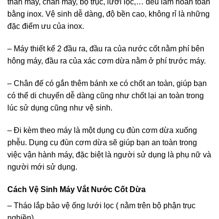
thân máy, chân máy, bộ trục, lưới lọc,… đều làm hoàn toàn
bằng inox. Vệ sinh dễ dàng, độ bền cao, không rỉ là những
đặc điểm ưu của inox.
– Máy thiết kế 2 đầu ra, đầu ra của nước cốt nằm phí bên
hông máy, đầu ra của xác cơm dừa nằm ở phí trước máy.
– Chân đế có gắn thêm bánh xe có chốt an toàn, giúp bạn
có thể di chuyển dễ dàng cũng như chốt lại an toàn trong
lúc sử dụng cũng như vệ sinh.
– Đi kèm theo máy là một dụng cụ đùn cơm dừa xuống
phễu. Dụng cụ đùn cơm dừa sẽ giúp bạn an toàn trong
việc vận hành máy, đặc biệt là người sử dụng là phụ nữ và
người mới sử dụng.
Cách Vệ Sinh Máy Vắt Nước Cốt Dừa
– Tháo lắp bảo vệ ống lưới lọc ( nằm trên bộ phận trục
nghiền).