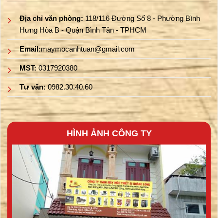
Địa chỉ văn phòng:
118/116 Đường Số 8 - Phường Bình
Hưng Hòa B - Quận Bình Tân - TPHCM
Email:
maymocanhtuan@gmail.com
MST:
0317920380
Tư vấn:
0982.30.40.60
HÌNH ẢNH CÔNG TY