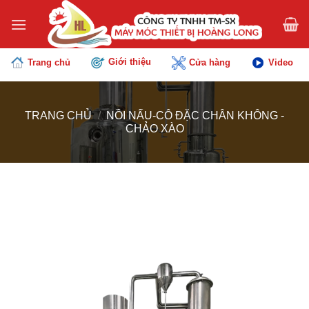
Chuyển
đến
nội
dung
Giới thiệu
Trang chủ
Cửa hàng
Video
TRANG CHỦ
/
NỒI NẤU-CÔ ĐẶC CHÂN KHÔNG -
CHẢO XÀO