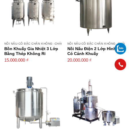
NỒI NẤU-CÔ ĐẶC CHÂN KHÔNG -CHẢO XÀO
NỒI NẤU-CÔ ĐẶC CHÂN KHÔNG -CHẢO 
Bồn Khuấy Gia Nhiệt 3 Lớp
Nồi Nấu Điện 2 Lớp Hình Trụ
Bằng Thép Không Rỉ
Có Cánh Khuấy
15.000.000
₫
20.000.000
₫