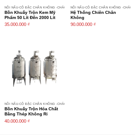
NỒI NẤU-CÔ ĐẶC CHÂN KHÔNG -CHẢO XÀO
NỒI NẤU-CÔ ĐẶC CHÂN KHÔNG -CHẢO 
Bồn Khuấy Trộn Kem Mỹ
Hệ Thống Chiên Chân
Phẩm 50 Lít Đến 2000 Lít
Không
35.000.000
₫
90.000.000
₫
NỒI NẤU-CÔ ĐẶC CHÂN KHÔNG -CHẢO XÀO
Bồn Khuấy Trộn Hóa Chất
Bằng Thép Không Rỉ
40.000.000
₫