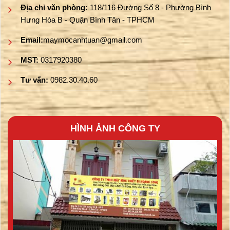
Địa chỉ văn phòng:
118/116 Đường Số 8 - Phường Bình
Hưng Hòa B - Quận Bình Tân - TPHCM
Email:
maymocanhtuan@gmail.com
MST:
0317920380
Tư vấn:
0982.30.40.60
HÌNH ẢNH CÔNG TY