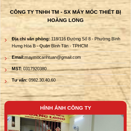
CÔNG TY TNHH TM - SX MÁY MÓC THIẾT BỊ
HOÀNG LONG
Địa chỉ văn phòng:
118/116 Đường Số 8 - Phường Bình
Hưng Hòa B - Quận Bình Tân - TPHCM
Email:
maymocanhtuan@gmail.com
MST:
0317920380
Tư vấn:
0982.30.40.60
HÌNH ẢNH CÔNG TY