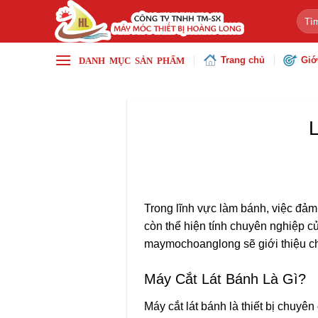
Chuyển
Tìm
đến
kiếm
nội
Trang chủ
Giớ
dung
L
Trong lĩnh vực làm bánh, việc đảm
còn thể hiện tính chuyên nghiệp củ
maymochoanglong
sẽ giới thiệu c
Máy Cắt Lát Bánh Là Gì?
Máy cắt lát bánh
là thiết bị chuyê