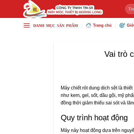
Chuyển
Tìm
đến
kiếm
nội
Trang chủ
Giớ
dung
Vai trò 
Máy chiết rót dung dịch sệt
là thiế
như kem, gel, sốt, dầu gội, mỹ ph
đồng thời giảm thiểu sai sót và lãn
Quy trình hoạt động
Máy này hoạt động dựa trên nguyên