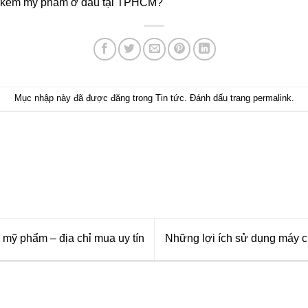
t kem mỹ phẩm ở đâu tại TPHCM?
Mục nhập này đã được đăng trong
Tin tức
. Đánh dấu trang
permalink
.
m mỹ phẩm – địa chỉ mua uy tín
Những lợi ích sử dụng máy ch