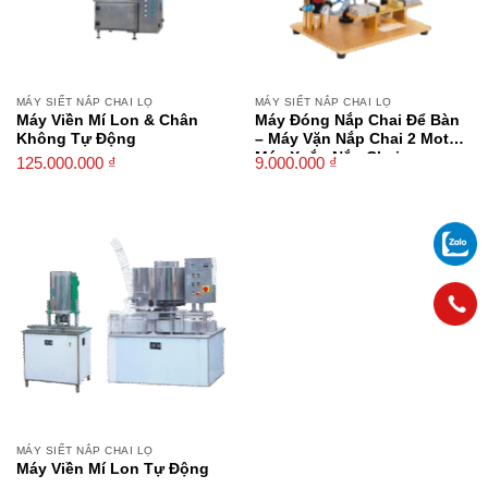
MÁY SIẾT NẮP CHAI LỌ
MÁY SIẾT NẮP CHAI LỌ
Máy Viền Mí Lon & Chân
Máy Đóng Nắp Chai Để Bàn
Không Tự Động
– Máy Vặn Nắp Chai 2 Motor,
Máy Xoắn Nắp Chai
125.000.000
₫
9.000.000
₫
MÁY SIẾT NẮP CHAI LỌ
Máy Viền Mí Lon Tự Động