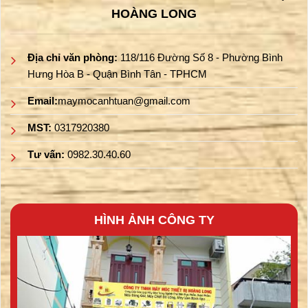
HOÀNG LONG
Địa chỉ văn phòng:
118/116 Đường Số 8 - Phường Bình
Hưng Hòa B - Quận Bình Tân - TPHCM
Email:
maymocanhtuan@gmail.com
MST:
0317920380
Tư vấn:
0982.30.40.60
HÌNH ẢNH CÔNG TY