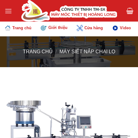
Chuyển
đến
nội
dung
Giới thiệu
Trang chủ
Cửa hàng
Video
TRANG CHỦ
/
MÁY SIẾT NẮP CHAI LỌ