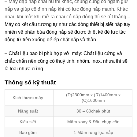
– Máy dập nắp chai hũ thì khác, chúng cũng có ngàm giữ
nắp và giúp cố định nắp khi có lực đóng nắp mạnh. Khác
nhau khi mở: khi mở ra chai có nắp đóng thì sẽ rút thẳng.
–
Máy có kết cấu tương tự như các dòng thiết bị siết nắp tuy
nhiên về phần búa đóng nắp sẽ được thiết kế để lực tác
động từ trên xuống để ép chặt nắp và thân.
– Chất liệu bao bì phù hợp với máy: Chất liệu cứng và
chắc chắn nên cũng có thuỷ tinh, nhôm, inox, nhựa thì sẽ
là loại nhựa cứng.
Thông số kỹ thuật
(D)2300mm x (R)1400mm x
Kích thước máy
(C)1600mm
Năng suất
30 – 60chai/ phút
Kiểu siết
Mâm xoay & Đầu chụp côn
Bao gồm
1 Mâm rung lựa nắp