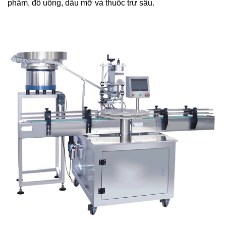
phẩm, đồ uống, dầu mỡ và thuốc trừ sâu.