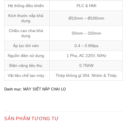
Hệ thống điều khiển
PLC & HMI
Kích thước nắp khả
Ø10mm – Ø100mm
dụng
Chiều cao chai khả
50mm – 320mm
dụng
Áp lực khí nén
0.4 – 0.6Mpa
Nguồn điện sử dụng
1 Pha, AC 220V, 50Hz
Điện năng tiêu thụ
0.75KW
Vật liệu chế tạo máy
Thép không gỉ 304, Nhôm & Thép.
Danh mục:
MÁY SIẾT NẮP CHAI LỌ
SẢN PHẨM TƯƠNG TỰ