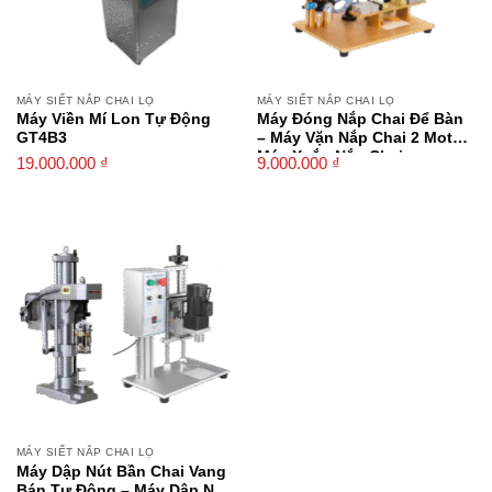
MÁY SIẾT NẮP CHAI LỌ
MÁY SIẾT NẮP CHAI LỌ
Máy Viền Mí Lon Tự Động
Máy Đóng Nắp Chai Để Bàn
GT4B3
– Máy Vặn Nắp Chai 2 Motor,
Máy Xoắn Nắp Chai
19.000.000
₫
9.000.000
₫
MÁY SIẾT NẮP CHAI LỌ
Máy Dập Nút Bần Chai Vang
Bán Tự Động – Máy Dập Nắp