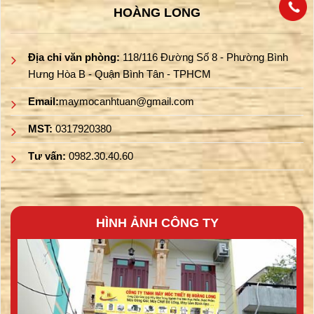
HOÀNG LONG
Địa chỉ văn phòng:
118/116 Đường Số 8 - Phường Bình
Hưng Hòa B - Quận Bình Tân - TPHCM
Email:
maymocanhtuan@gmail.com
MST:
0317920380
Tư vấn:
0982.30.40.60
HÌNH ẢNH CÔNG TY