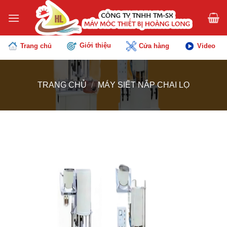
Chuyển
đến
nội
dung
Giới thiệu
Trang chủ
Cửa hàng
Video
TRANG CHỦ
/
MÁY SIẾT NẮP CHAI LỌ