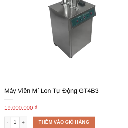
Máy Viền Mí Lon Tự Động GT4B3
19.000.000
₫
Máy viền mí lon tự động GT4B3 số lượng
THÊM VÀO GIỎ HÀNG