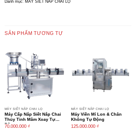
Danh mục:
MÁY SIẾT NẮP CHAI LỌ
SẢN PHẨM TƯƠNG TỰ
MÁY SIẾT NẮP CHAI LỌ
MÁY SIẾT NẮP CHAI LỌ
Máy Cấp Nắp Siết Nắp Chai
Máy Viền Mí Lon & Chân
Thủy Tinh Mâm Xoay Tự
Không Tự Động
Động
70.000.000
₫
125.000.000
₫