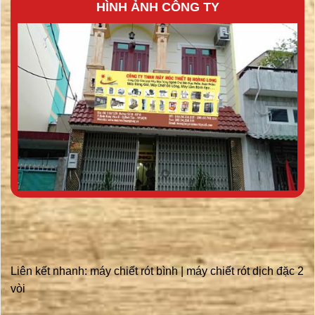
HÌNH ẢNH CÔNG TY
Liên kết nhanh:
máy chiết rót bình
|
máy chiết rót dịch đặc 2
vòi