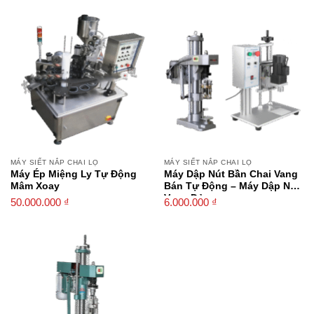
MÁY SIẾT NẮP CHAI LỌ
MÁY SIẾT NẮP CHAI LỌ
Máy Ép Miệng Ly Tự Động
Máy Dập Nút Bần Chai Vang
Mâm Xoay
Bán Tự Động – Máy Dập Nắp
Vang Đỏ
50.000.000
₫
6.000.000
₫