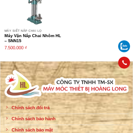
MÁY SIẾT NẮP CHAI LỌ
Máy Vặn Nắp Chai Nhôm HL
– SNN15
7.500.000
₫
Chính sách đổi trả
Chính sách bảo hành
Chính sách bảo mật