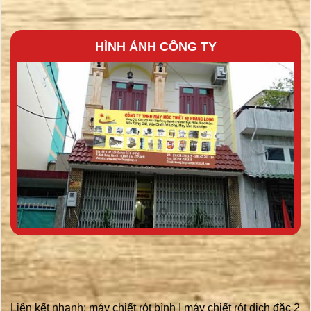
HÌNH ẢNH CÔNG TY
Liên kết nhanh:
máy chiết rót bình
|
máy chiết rót dịch đặc 2