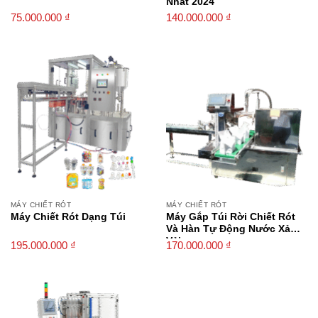
Nhất 2024
75.000.000
₫
140.000.000
₫
MÁY CHIẾT RÓT
MÁY CHIẾT RÓT
Máy Chiết Rót Dạng Túi
Máy Gắp Túi Rời Chiết Rót
Và Hàn Tự Động Nước Xả
Vải
195.000.000
₫
170.000.000
₫