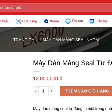
:
Tin tức
i thiệu
Cửa hàng
Video
Liên hệ
TRANG CHỦ
/
MÁY DÁN MÀNG SEAL NHÔM
Máy Dán Màng Seal Tự Đ
12.000.000
₫
Máy dán màng seal tự động LX-6000 số lượng
THÊM VÀO GIỎ HÀNG
Máy dán màng seal tự động là một trong nhữn