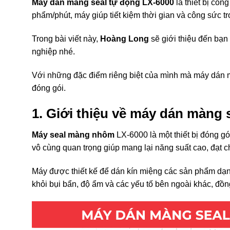
Máy dán màng seal tự động LX-6000
là thiết bị côn
phẩm/phút, máy giúp tiết kiệm thời gian và công sức 
Trong bài viết này,
Hoàng Long
sẽ giới thiệu đến bạn
nghiệp nhé.
Với những đặc điểm riêng biệt của mình mà máy dán m
đóng gói.
1. Giới thiệu về máy dán màng 
Máy seal màng nhôm
LX-6000 là một thiết bị đóng gó
vô cùng quan trọng giúp mang lại năng suất cao, đạt c
Máy được thiết kế để dán kín miệng các sản phẩm dạ
khỏi bụi bẩn, độ ẩm và các yếu tố bên ngoài khác, đồn