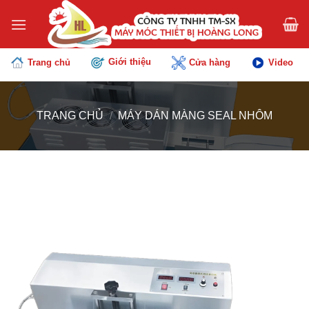
Chuyển
đến
nội
dung
Giới thiệu
Trang chủ
Cửa hàng
Video
TRANG CHỦ
/
MÁY DÁN MÀNG SEAL NHÔM