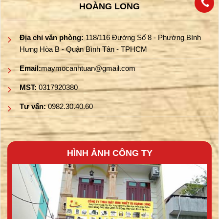
HOÀNG LONG
Địa chỉ văn phòng:
118/116 Đường Số 8 - Phường Bình
Hưng Hòa B - Quận Bình Tân - TPHCM
Email:
maymocanhtuan@gmail.com
MST:
0317920380
Tư vấn:
0982.30.40.60
HÌNH ẢNH CÔNG TY