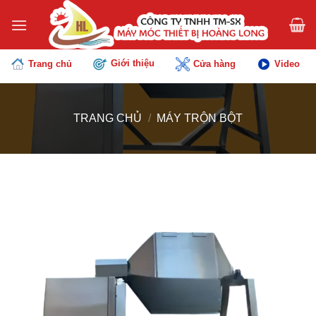
Chuyển
đến
nội
dung
Giới thiệu
Trang chủ
Cửa hàng
Video
TRANG CHỦ
/
MÁY TRỘN BỘT